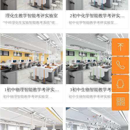
理化生教学智能考评实验室
2初中化学智能教学考评实验
“中科理化生实验智能教考系统”依托
初中化学智能教学考评实验室
室
上海中科教育装备集团在理化生实验
初中化学智慧云兼考场实验室
室建设及应用领域近30 年的积累，深
度理解装备、学校、教研、教学的需
ꁸ
求，基于物理、化学、生物的学科本
质，切实把握实验教学的特点和实际
应用场景，实现对学校、区县、市三
ꂅ
级的实验室、实验仪器、实验教学与
回到顶部
研究、实验教学与实验技能考核等方
面的管理。运用了物联网、云平台技
术、大数据技术和人工智能技术对传
ꁗ
021-67893961
统的实验室、教学模式和考核模式进
1初中物理智能教学考评实验
3初中生物智能教学考评实验
行了信息化技术的改造。
初中物理智能教学考评实验室
初中生物智能教学考评实验室
室
室
中科理化生实验智能教考系统设计
ꀥ
QQ客服
初中物理智慧云兼考场实验室
初中生物智慧云兼考场实验室
以“教”、“学”、“考”、“评”四个方面
初中物理电学智慧云兼考场实验室
为切入点，通过信息化技术的应用对
初中物理光学智慧云兼考场实验室
老师的教学活动进行管理。借助信息
微信二维码
初中物理力学智慧云兼考场实验室
化硬件和软件的加持，实现对学生日
常实验学习过程的数据采集和评价分