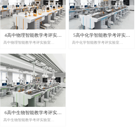
析。利用AI人工智能技术的赋能完成
对实验考核过程的管理和智能评测，
提升实验技能考试的客观性和公平
性。利用大数据分析技术完成对老
师、学生的教学数据和考试数据的智
能分析及可视化呈现，形成地区性的
4高中物理智能教学考评实验
5高中化学智能教学考评实验
实验教考数据的结果，方便完成教学
高中物理智能教学考评实验室
高中化学智能教学考评实验室
室
室
质量的评估和教育资源的优化。
高中物理智慧云兼考场实验室
高中化学智慧云兼考场实验室
高中电学物理智慧云兼考场实验室
高中光学物理智慧云兼考场实验室
高中力学物理智慧云兼考场实验室
6高中生物智能教学考评实验
高中生物智能教学考评实验室
室
高中生物智慧云兼考场实验室