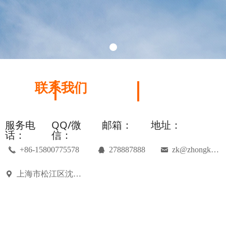
联系我们
服务电
QQ/微
邮箱：
地址：
话：
信：
+86-15800775578
278887888
zk@zhongke.cc
끅
뀩
낂
上海市松江区沈砖公路6088号
끇