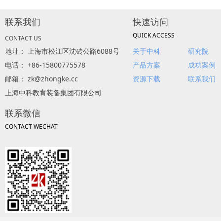
联系我们
快速访问
QUICK ACCESS
CONTACT US
地址： 上海市松江区沈砖公路6088号
关于中科
研究院
电话： +86-15800775578
产品方案
成功案例
邮箱： zk@zhongke.cc
资源下载
联系我们
上海中科教育装备集团有限公司
联系微信
CONTACT WECHAT