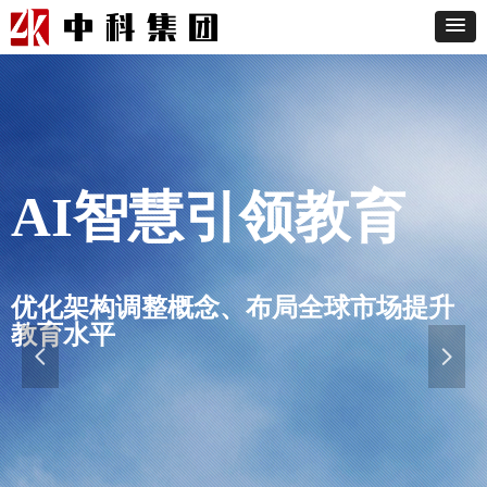
AI智慧引领教育
优化架构调整概念、布局全球市场提升
教育水平
넳
넲