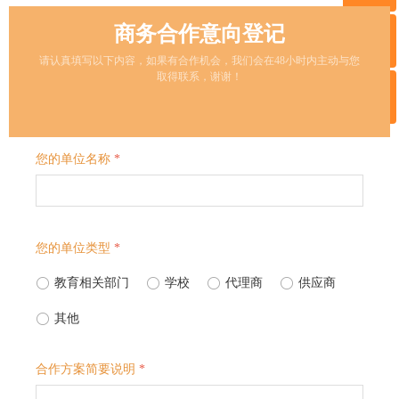
商务合作意向登记
ꁗ
+86-15800775578
请认真填写以下内容，如果有合作机会，我们会在48小时内主动与您
取得联系，谢谢！
ꀥ
QQ客服
微信二维码
您的单位名称
*
您的单位类型
*
ꀐ
教育相关部门
ꀐ
学校
ꀐ
代理商
ꀐ
供应商
ꀐ
其他
合作方案简要说明
*