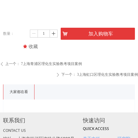
낙
加入购物车
数量：
ꄷ
ꄸ
끄
收藏
上一个：
7上海青浦区理化生实验教考项目案例
ꄴ
下一个：
3上海虹口区理化生实验教考项目案例
ꄲ
大家都在看
联系我们
快速访问
QUICK ACCESS
CONTACT US