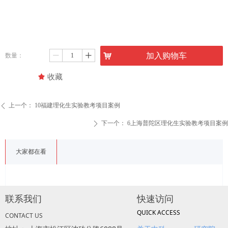
낙
加入购物车
数量：
ꄷ
ꄸ
끄
收藏
上一个：
10福建理化生实验教考项目案例
ꄴ
下一个：
6上海普陀区理化生实验教考项目案例
ꄲ
大家都在看
联系我们
快速访问
QUICK ACCESS
CONTACT US